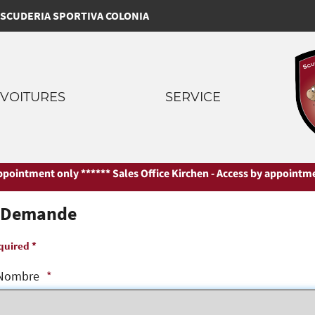
SCUDERIA SPORTIVA COLONIA
VOITURES
SERVICE
intment only ***
*** Sales Office Kirchen - Access by appointment 
Demande
quired *
Nombre