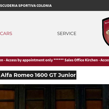
SCUDERIA SPORTIVA COLONIA
CARS
SERVICE
ent only ***
*** Sales Office Kirchen - Access by appointment only 
Alfa Romeo 1600 GT Junior