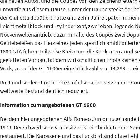
die neuen Autos, und die Coupés von den Zeichenbrettern v
Entwürfe aus diesem Hause. Unter der Haube steckt der be
der
Giulietta
debütiert hatte und zehn Jahre später immer n
Leichtmetallblock und -zylinderkopf, zwei oben liegende 
Nockenwellenantrieb, dazu im Falle des Coupés zwei Doppe
Getriebeießen das Herz eines jeden sportlich ambitioniert
1600 GTA fuhren teilweise Kreise um die Konkurrenz und sel
geglätteten Vorbau, tat dem wirtschaftlichen Erfolg keinen
Werk, wobei der GT 1600er eine Stückzahl von 14.299 erreic
Rost und schlecht reparierte Unfallschäden setzen den Coup
weltweite Bestand deutlich reduziert.
Information zum angebotenen GT 1600
Bei dem hier angebotenen Alfa Romeo Junior 1600 handelt 
1973. Der schwedische Vorbesitzer ist ein bedeutender Sa
restauriert. Die Karosserie und das Lackbild sind ohne Feh