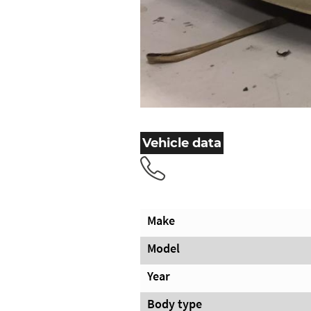
Vehicle data
Make
Model
Year
Body type