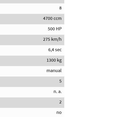
8
4700 ccm
500 HP
275 km/h
6,4 sec
1300 kg
manual
5
n. a.
2
no