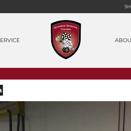
S
SERVICE
ABOU
 Access by appointment only ***
a