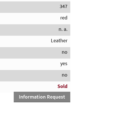
347
red
n. a.
Leather
no
yes
no
Sold
Information Request