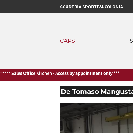
SCUDERIA SPORTIVA COLONIA
CARS
irchen - Access by appointment only ***
*** Sales Office Kirchen -
De Tomaso Mangust