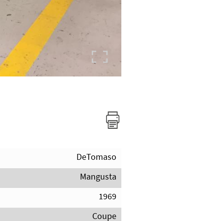
DeTomaso
Mangusta
1969
Coupe