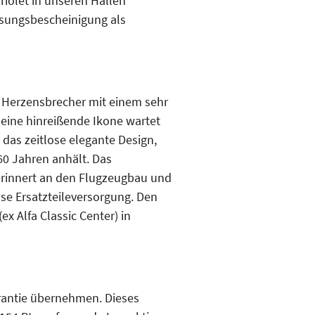
riolet in unseren Hallen
ssungsbescheinigung als
r Herzensbrecher mit einem sehr
, eine hinreißende Ikone wartet
 das zeitlose elegante Design,
 60 Jahren anhält. Das
rinnert an den Flugzeugbau und
ose Ersatzteileversorgung. Den
x Alfa Classic Center) in
arantie übernehmen. Dieses