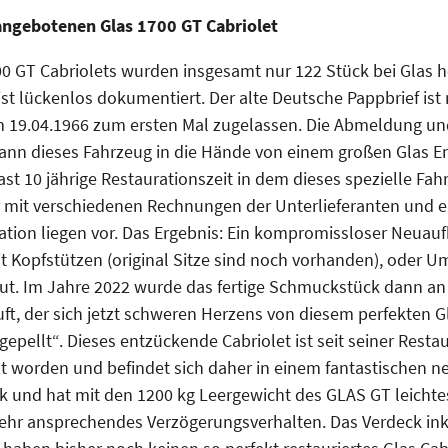
angebotenen Glas 1700 GT Cabriolet
 GT Cabriolets wurden insgesamt nur 122 Stück bei Glas her
st lückenlos dokumentiert. Der alte Deutsche Pappbrief is
m 19.04.1966 zum ersten Mal zugelassen. Die Abmeldung und
 dann dieses Fahrzeug in die Hände von einem großen Glas 
ast 10 jährige Restaurationszeit in dem dieses spezielle Fah
 mit verschiedenen Rechnungen der Unterlieferanten und 
ion liegen vor. Das Ergebnis: Ein kompromissloser Neuaufb
t Kopfstützen (original Sitze sind noch vorhanden), oder U
t. Im Jahre 2022 wurde das fertige Schmuckstück dann a
t, der sich jetzt schweren Herzens von diesem perfekten G
gepellt“. Dieses entzückende Cabriolet ist seit seiner Resta
 worden und befindet sich daher in einem fantastischen n
ark und hat mit den 1200 kg Leergewicht des GLAS GT leichtes
sehr ansprechendes Verzögerungsverhalten. Das Verdeck inkl