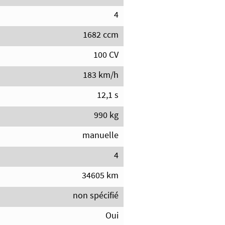
4
1682 ccm
100 CV
183 km/h
12,1 s
990 kg
manuelle
4
34605 km
non spécifié
Oui