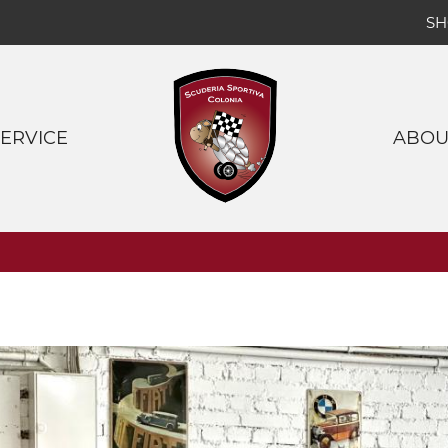
S
SERVICE
ABOU
ss by appointment only ***