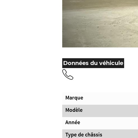
Données du véhicule
Marque
Modèle
Année
Type de châssis