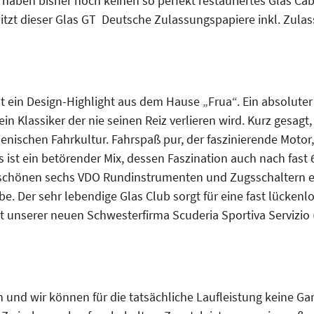
haben bisher noch keinen so perfekt restauriertes Glas Cab
itzt dieser Glas GT Deutsche Zulassungspapiere inkl. Zula
st ein Design-Highlight aus dem Hause „Frua“. Ein absolute
in Klassiker der nie seinen Reiz verlieren wird. Kurz gesagt
ienischen Fahrkultur. Fahrspaß pur, der faszinierende Motor,
as ist ein betörender Mix, dessen Faszination auch nach fast
mschönen sechs VDO Rundinstrumenten und Zugsschaltern e
e. Der sehr lebendige Glas Club sorgt für eine fast lückenl
 unserer neuen Schwesterfirma Scuderia Sportiva Servizio (e
n und wir können für die tatsächliche Laufleistung keine G