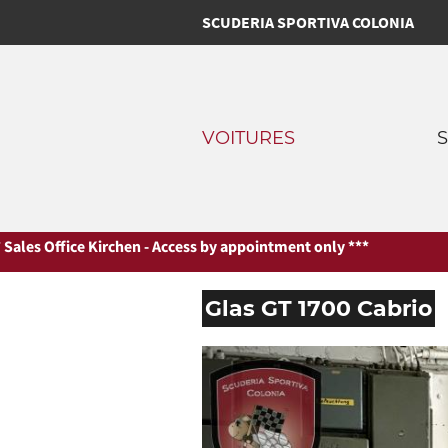
SCUDERIA SPORTIVA COLONIA
VOITURES
en - Access by appointment only ***
*** Sales Office Kirchen - Acce
Glas GT 1700 Cabrio