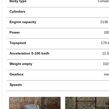
Body type
Convert
Cylinders
Engine capacity
2138
Power
10
Topspeed
170 
Acceleration 0-100 km/h
12,5
Weight empty
102
Gearbox
ma
Speeds